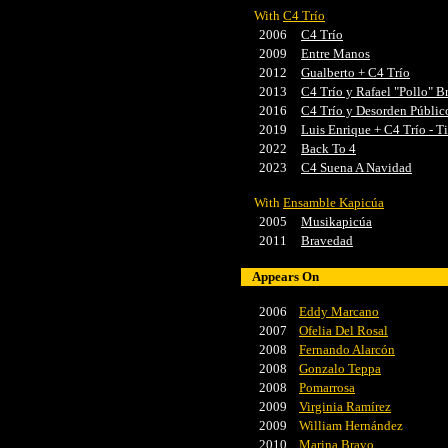
With
C4 Trío
2006
C4 Trío
2009
Entre Manos
2012
Gualberto + C4 Trío
2013
C4 Trío y Rafael "Pollo" B
2016
C4 Trío y Desorden Público
2019
Luis Enrique + C4 Trío - 
2022
Back To 4
2023
C4 Suena A Navidad
With
Ensamble Kapicúa
2005
Musikapicúa
2011
Bravedad
Appears On
2006
Eddy Marcano
2007
Ofelia Del Rosal
2008
Fernando Alarcón
2008
Gonzalo Teppa
2008
Pomarrosa
2009
Virginia Ramírez
2009
William Hernández
2010
Marina Bravo