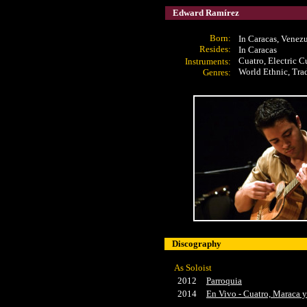
Edward Ramírez
Born:
In Caracas, Venez
Resides:
In Caracas
Cuatro, Electric C
Instruments:
World Ethnic, Tra
Genres:
Discography
As Soloist
2012
Parroquia
2014
En Vivo - Cuatro, Maraca 